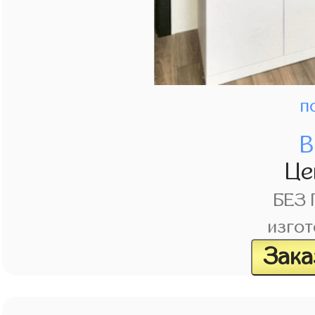
п
В
Це
БЕЗ
изгот
Зака