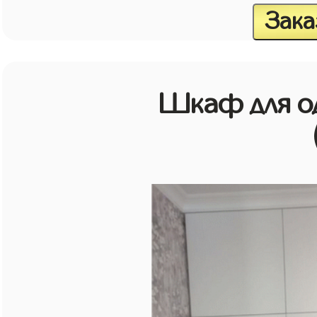
Зака
Шкаф для о