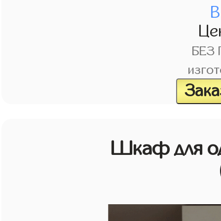
В
Це
БЕЗ
изгот
Зака
Шкаф для о