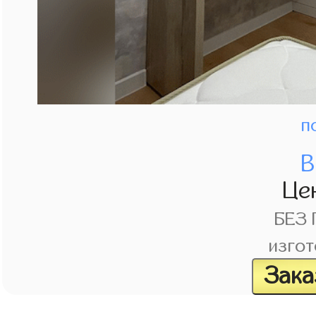
п
В
Це
БЕЗ
изгот
Зака