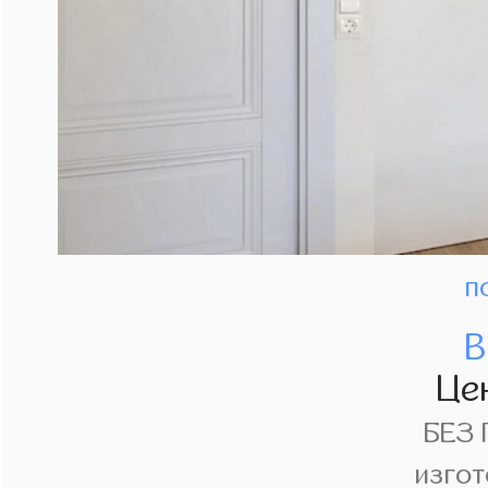
п
В
Це
БЕЗ
изгот