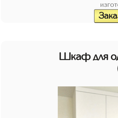
изгот
Зака
Шкаф для о