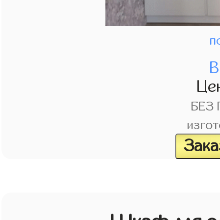
п
В
Це
БЕЗ
изгот
Зака