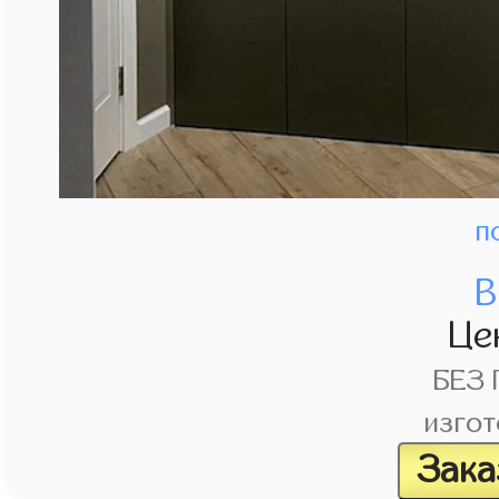
п
В
Це
БЕЗ
изгот
Зака