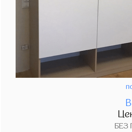
п
В
Це
БЕЗ