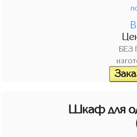
п
В
Це
БЕЗ
изгот
Зака
Шкаф для о