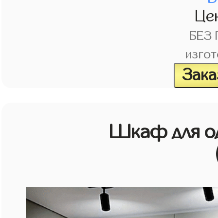
Це
БЕЗ
изгот
Зака
Шкаф для о