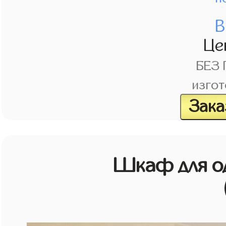
В
Це
БЕЗ
изгот
Зака
Шкаф для о