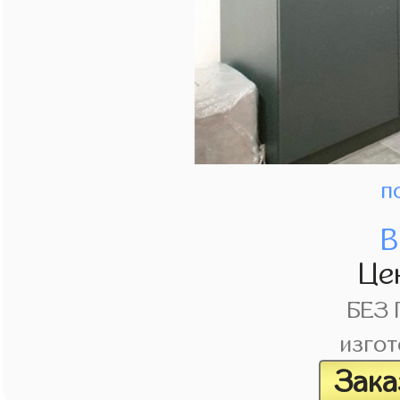
п
В
Це
БЕЗ
изгот
Зака