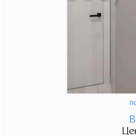
п
В
Це