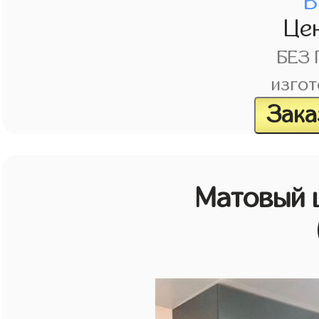
В
Це
БЕЗ
изгот
Зака
Матовый 