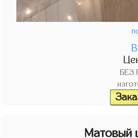
п
В
Це
БЕЗ
изгот
Зака
Матовый 