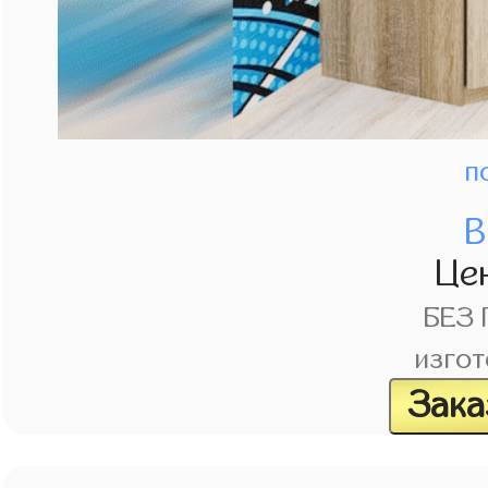
п
В
Це
БЕЗ
изгот
Зака