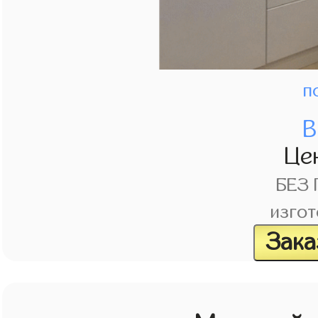
п
В
Це
БЕЗ
изгот
Зака