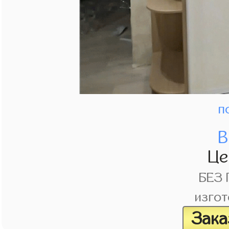
п
В
Це
БЕЗ
изгот
Зака