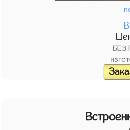
п
В
Це
БЕЗ
изгот
Зака
Встроен