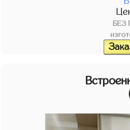
В
Це
БЕЗ
изгот
Зака
Встроен