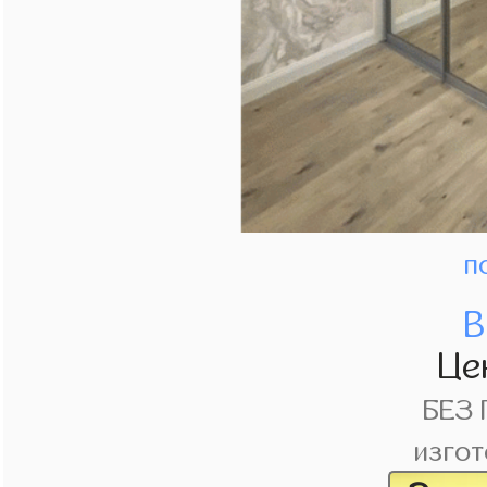
п
В
Це
БЕЗ
изгот