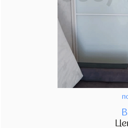
п
В
Це