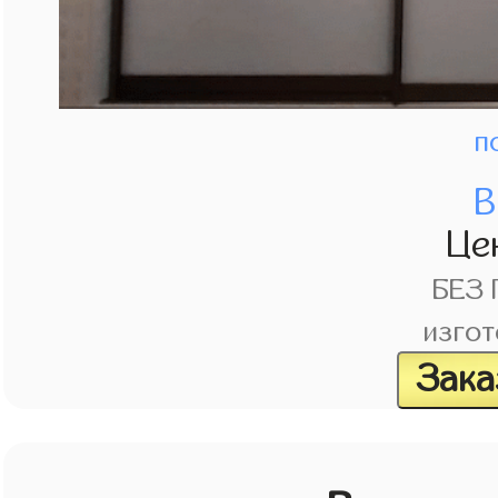
п
В
Це
БЕЗ
изгот
Зака