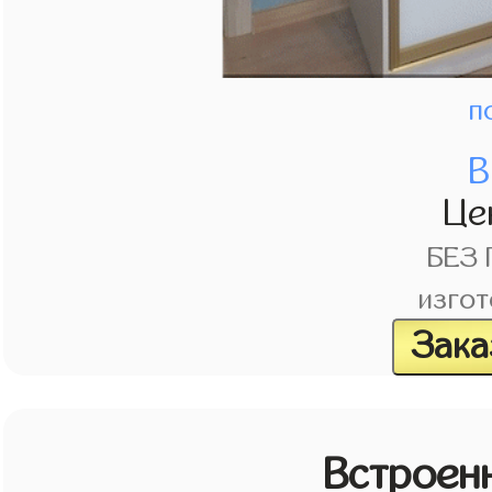
п
В
Це
БЕЗ
изгот
Зака
Встроен