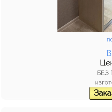
п
В
Це
БЕЗ
изгот
Зака