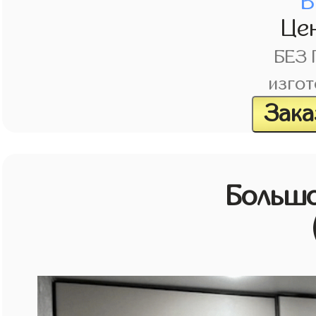
В
Це
БЕЗ
изгот
Зака
Большо