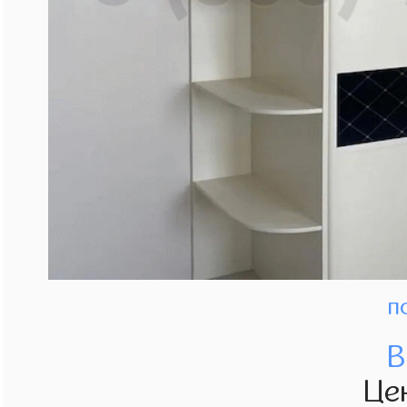
п
В
Це