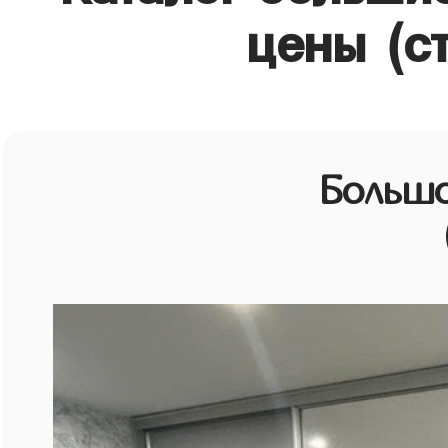
цены (с
Большо