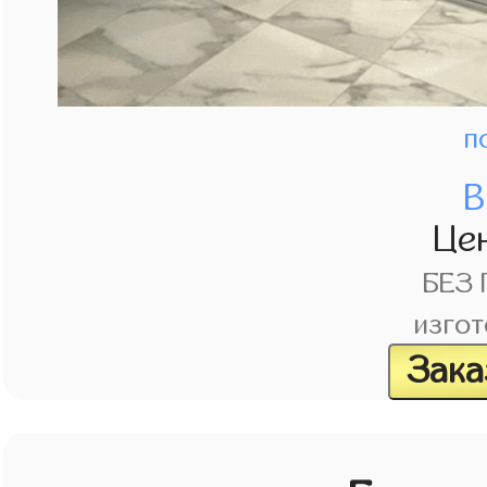
п
В
Це
БЕЗ
изгот
Зака