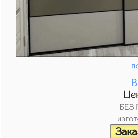
п
В
Це
БЕЗ
изгот
Зака