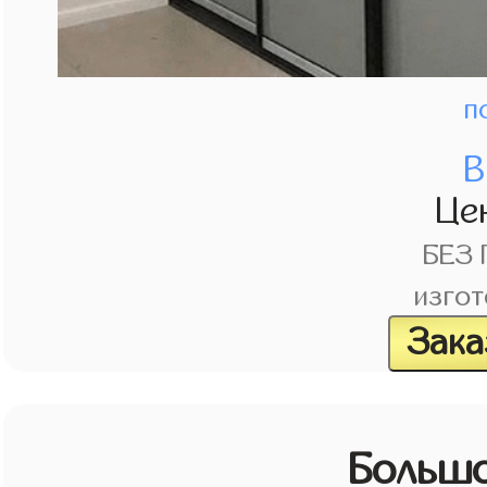
п
В
Це
БЕЗ
изгот
Зака
Большо