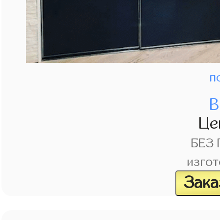
п
В
Це
БЕЗ
изгот
Зака