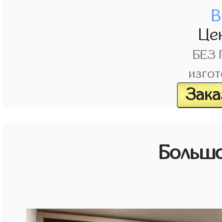
В
Це
БЕЗ
изгот
Зака
Большо