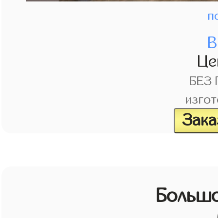
п
В
Це
БЕЗ
изгот
Зака
Большо