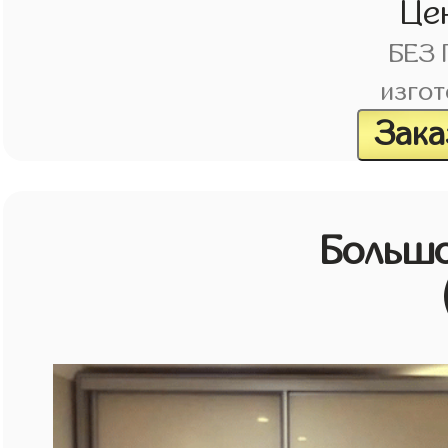
Це
БЕЗ
изгот
Зака
Большо