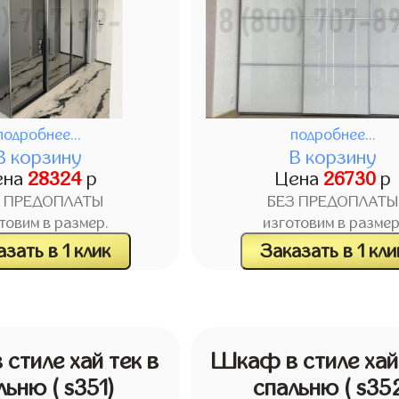
подробнее...
подробнее...
В корзину
В корзину
ена
28324
р
Цена
26730
р
З ПРЕДОПЛАТЫ
БЕЗ ПРЕДОПЛАТЫ
товим в размер.
изготовим в размер
зать в 1 клик
Заказать в 1 кли
стиле хай тек в
Шкаф в стиле хай 
льню
( s351)
спальню
( s35