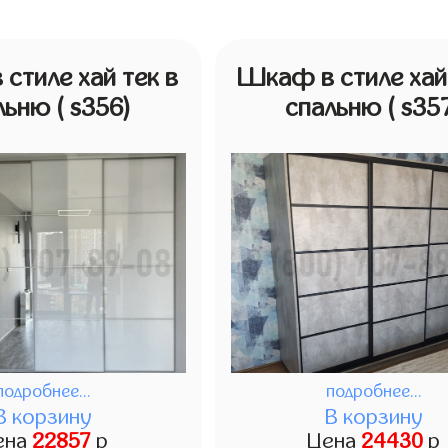
стиле хай тек в
Шкаф в стиле хай 
льню
( s356)
спальню
( s35
подробнее...
подробнее...
В корзину
В корзину
ена
22857
р
Цена
24430
р