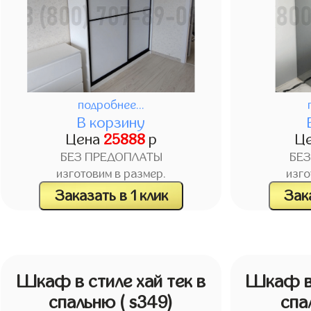
подробнее...
В корзину
Цена
25888
р
Ц
БЕЗ ПРЕДОПЛАТЫ
БЕ
изготовим в размер.
изго
Заказать в 1 клик
Зака
Шкаф в стиле хай тек в
Шкаф в 
спальню
( s349)
спа