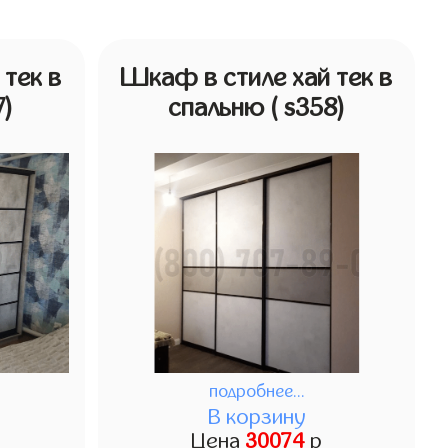
тек в
Шкаф в стиле хай тек в
7)
спальню
( s358)
подробнее...
В корзину
Цена
30074
р