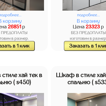
подробнее...
подробнее...
В корзину
В корзину
ена
26851
р
Цена
23323
р
З ПРЕДОПЛАТЫ
БЕЗ ПРЕДОПЛАТЫ
товим в размер.
изготовим в размер
зать в 1 клик
Заказать в 1 кли
стиле хай тек в
Шкаф в стиле хай 
льню
( s450)
спальню
( s53