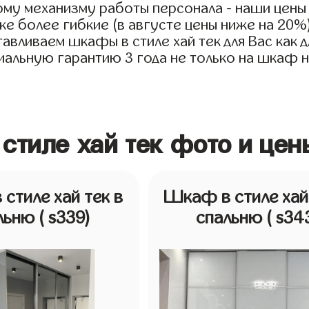
му механизму работы персонала - наши цены н
е более гибкие (в августе цены ниже на 20%
авливаем шкафы в стиле хай тек для Вас как д
иальную гарантию 3 года не только на шкаф но
стиле хай тек фото и цен
стиле хай тек в
Шкаф в стиле хай 
льню
( s339)
спальню
( s34