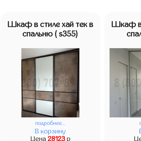
Шкаф в стиле хай тек в
Шкаф в 
спальню
( s355)
спа
подробнее...
В корзину
Цена
28123
р
Ц