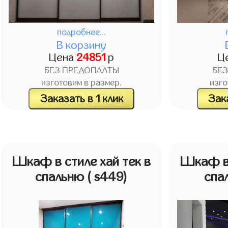
подробнее...
В корзину
Цена
24851
р
Ц
БЕЗ ПРЕДОПЛАТЫ
БЕ
изготовим в размер.
изго
Заказать в 1 клик
Зака
Шкаф в стиле хай тек в
Шкаф в 
спальню
( s449)
спа