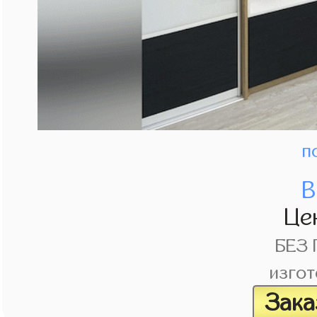
п
В
Це
БЕЗ
изгот
Зака