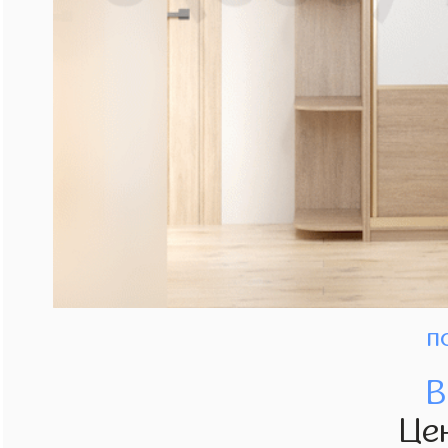
п
В
Це