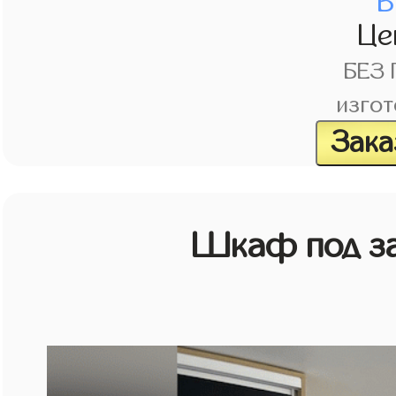
В
Це
БЕЗ
изгот
Зака
Шкаф под зак