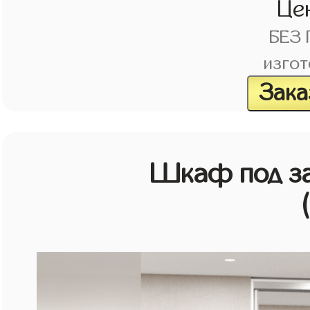
Це
БЕЗ
изгот
Зака
Шкаф под зак