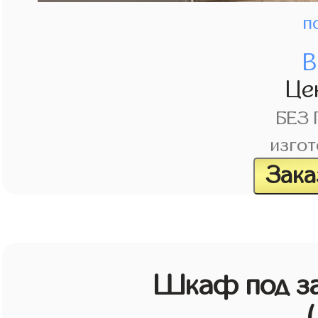
п
В
Це
БЕЗ
изгот
Зака
Шкаф под зак
(