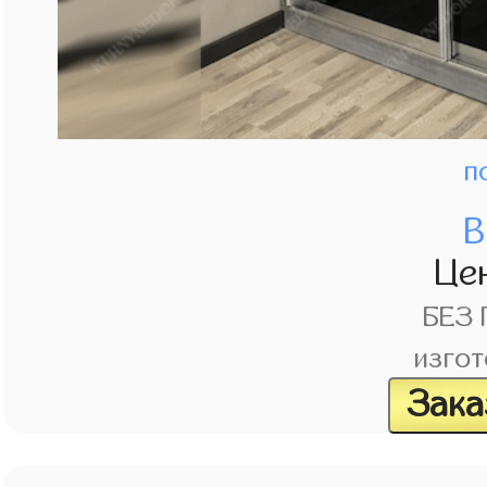
п
В
Це
БЕЗ
изгот
Зака