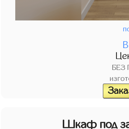
п
В
Це
БЕЗ
изгот
Зака
Шкаф под зак