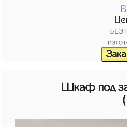
В
Це
БЕЗ
изгот
Зака
Шкаф под зак
(