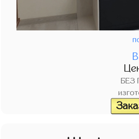
п
В
Це
БЕЗ
изгот
Зака