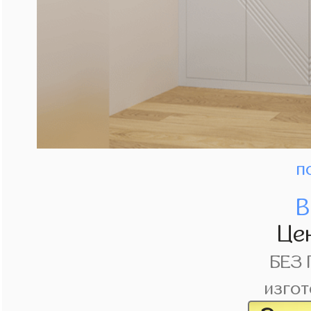
п
В
Це
БЕЗ
изгот