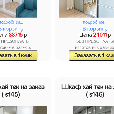
подробнее...
подробнее...
В корзину
В корзину
ена
33715
р
Цена
24011
р
З ПРЕДОПЛАТЫ
БЕЗ ПРЕДОПЛАТЫ
товим в размер.
изготовим в размер
зать в 1 клик
Заказать в 1 кли
й тек на заказ
Шкаф хай тек на 
( s145)
( s146)