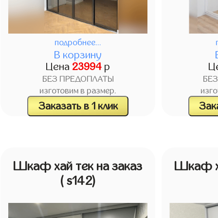
подробнее...
В корзину
Цена
23994
р
Ц
БЕЗ ПРЕДОПЛАТЫ
БЕ
изготовим в размер.
изго
Заказать в 1 клик
Зака
Шкаф хай тек на заказ
Шкаф ха
( s142)