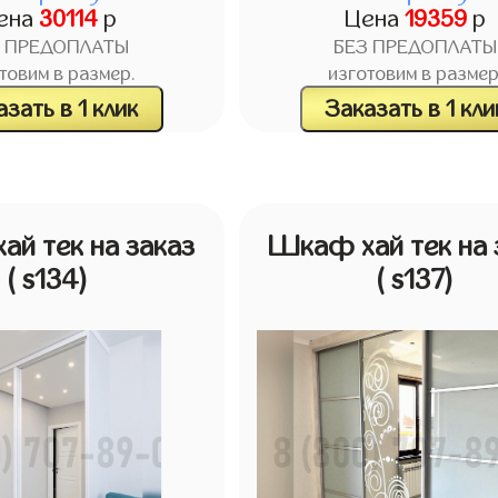
ена
30114
р
Цена
19359
р
З ПРЕДОПЛАТЫ
БЕЗ ПРЕДОПЛАТЫ
товим в размер.
изготовим в размер
зать в 1 клик
Заказать в 1 кли
й тек на заказ
Шкаф хай тек на 
( s134)
( s137)