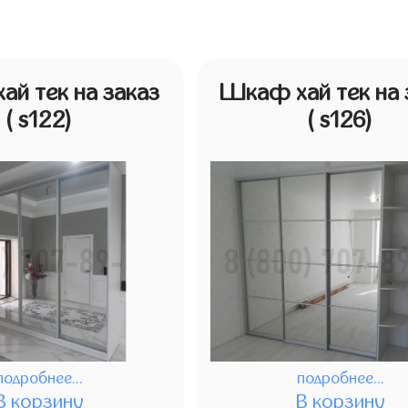
й тек на заказ
Шкаф хай тек на 
( s122)
( s126)
подробнее...
подробнее...
В корзину
В корзину