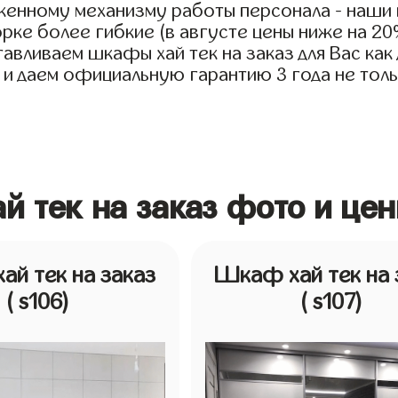
женному механизму работы персонала - наши ц
рке более гибкие (в августе цены ниже на 2
авливаем шкафы хай тек на заказ для Вас как 
 и даем официальную гарантию 3 года не тольк
й тек на заказ фото и це
й тек на заказ
Шкаф хай тек на 
( s106)
( s107)