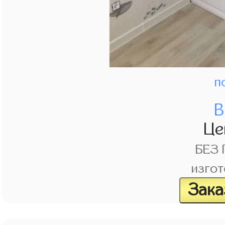
п
В
Це
БЕЗ
изгот
Зака