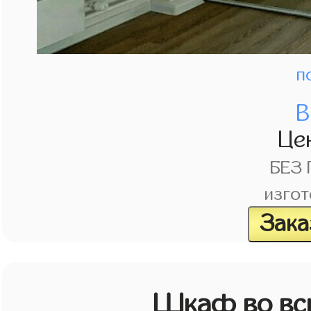
п
В
Це
БЕЗ
изгот
Зака
Шкаф во всю