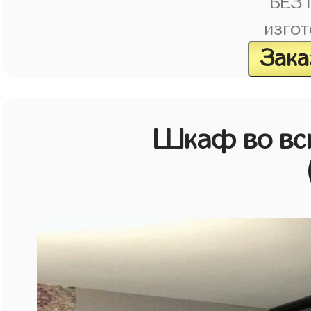
БЕЗ
изгот
Зака
Шкаф во всю