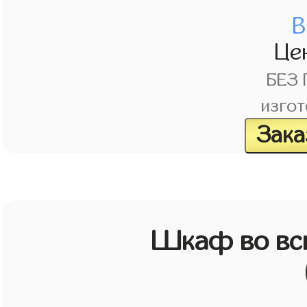
В
Це
БЕЗ
изгот
Зака
Шкаф во всю