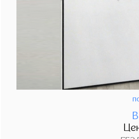
п
В
Це