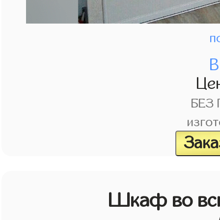
п
В
Це
БЕЗ
изгот
Зака
Шкаф во всю