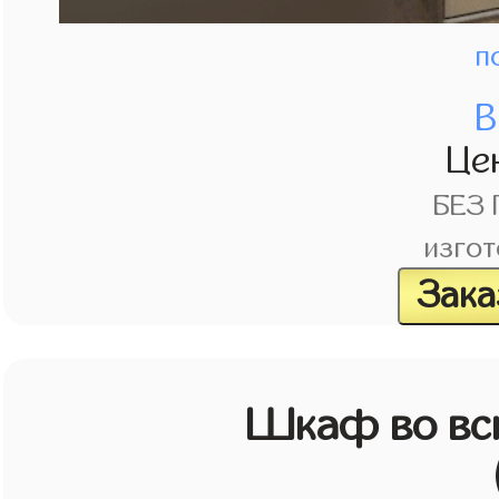
п
В
Це
БЕЗ
изгот
Зака
Шкаф во всю