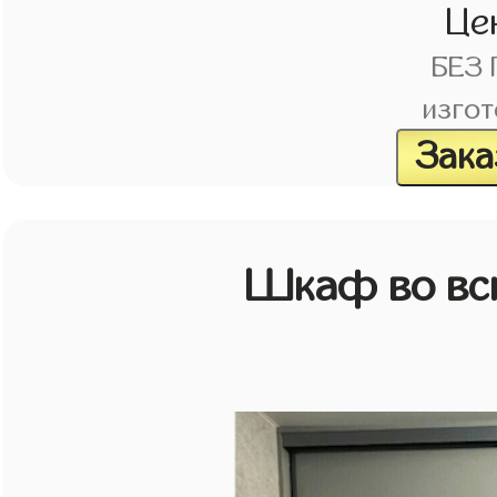
Це
БЕЗ
изгот
Зака
Шкаф во всю