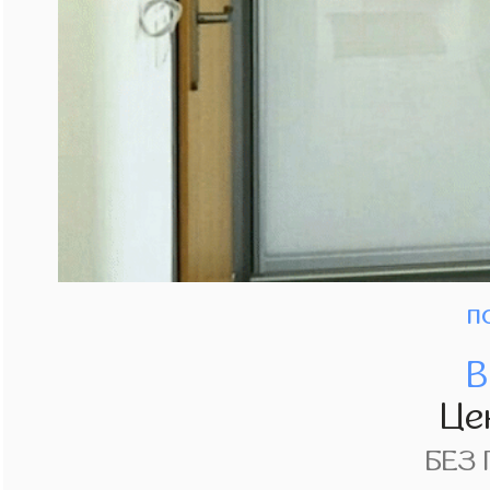
п
В
Це
БЕЗ