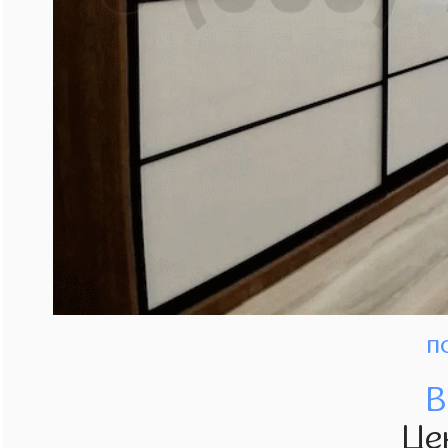
п
В
Це