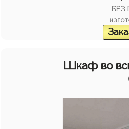
БЕЗ
изгот
Зака
Шкаф во всю