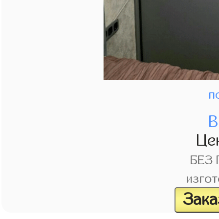
п
В
Це
БЕЗ
изгот
Зака