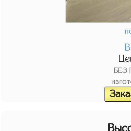
п
В
Це
БЕЗ
изгот
Зака
Выс