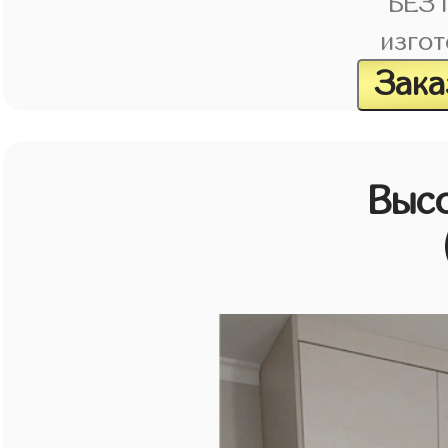
БЕЗ
изгот
Зака
Выс