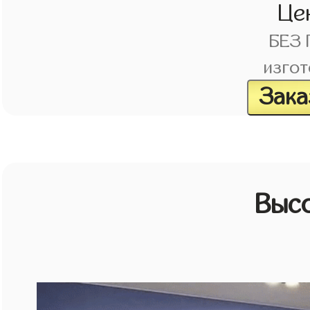
Це
БЕЗ
изгот
Зака
Выс