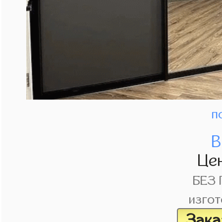
п
В
Це
БЕЗ
изгот
Зака