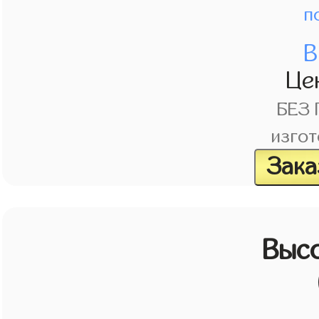
п
В
Це
БЕЗ
изгот
Зака
Выс