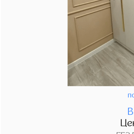
п
В
Це