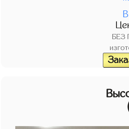
В
Це
БЕЗ
изгот
Зака
Выс