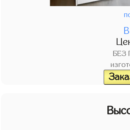
п
В
Це
БЕЗ
изгот
Зака
Выс