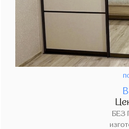
п
В
Це
БЕЗ
изгот