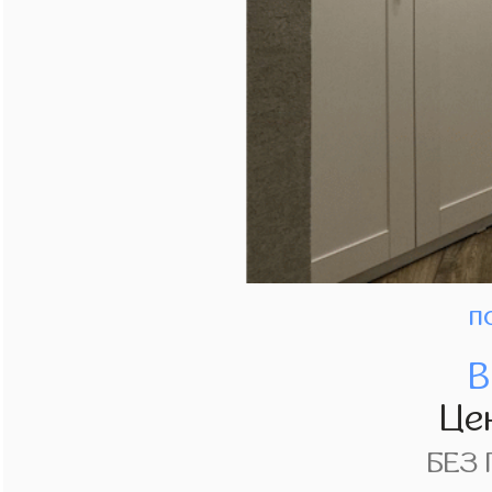
п
В
Це
БЕЗ