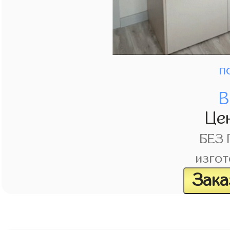
п
В
Це
БЕЗ
изгот
Зака