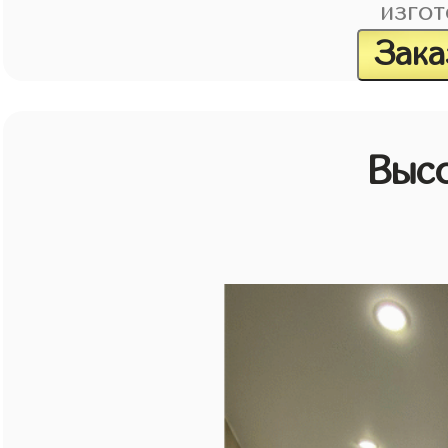
изгот
Зака
Выс