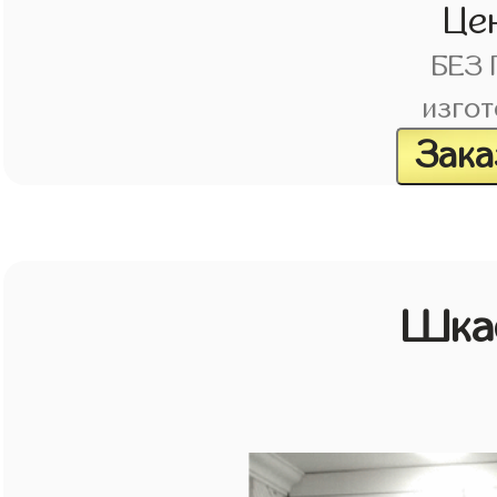
Це
БЕЗ
изгот
Зака
Шкаф