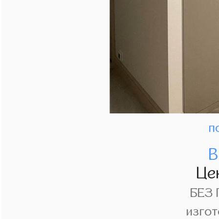
п
В
Це
БЕЗ
изгот