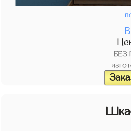
п
В
Це
БЕЗ
изгот
Зака
Шкаф