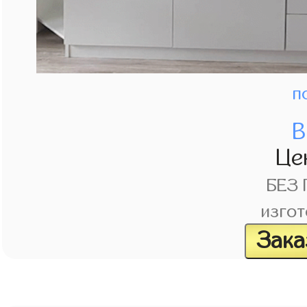
п
В
Це
БЕЗ
изгот
Зака