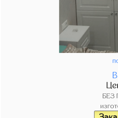
п
В
Це
БЕЗ
изгот
Зака