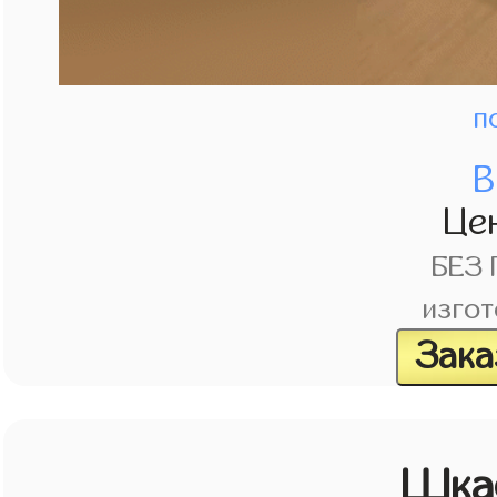
п
В
Це
БЕЗ
изгот
Зака
Шкаф