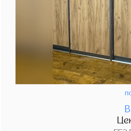
п
В
Це