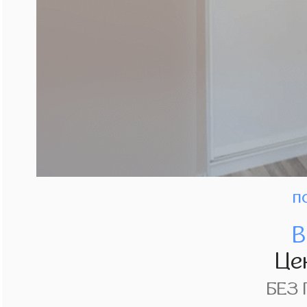
п
В
Це
БЕЗ