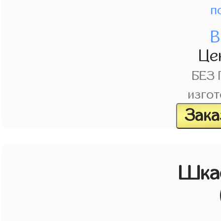
п
В
Це
БЕЗ
изгот
Зака
Шкаф