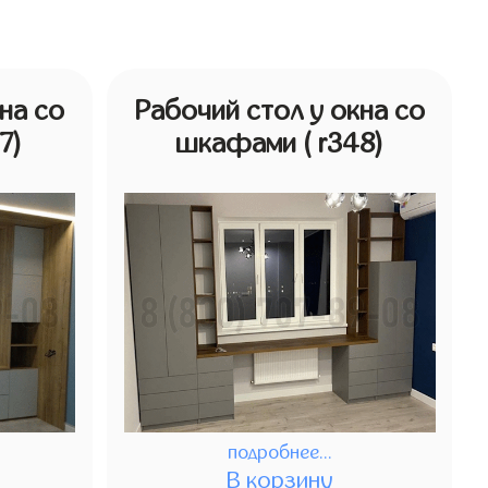
на со
Рабочий стол у окна со
47)
шкафами
( r348)
подробнее...
В корзину