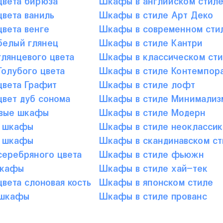
вета ваниль
Шкафы в стиле Арт Деко
вета венге
Шкафы в современном сти
елый глянец
Шкафы в стиле Кантри
лянцевого цвета
Шкафы в классическом сти
олубого цвета
Шкафы в стиле Контемпор
вета Графит
Шкафы в стиле лофт
вет дуб сонома
Шкафы в стиле Минимализ
вые шкафы
Шкафы в стиле Модерн
 шкафы
Шкафы в стиле неоклассик
 шкафы
Шкафы в скандинавском ст
еребряного цвета
Шкафы в стиле фьюжн
шкафы
Шкафы в стиле хай-тек
вета слоновая кость
Шкафы в японском стиле
 шкафы
Шкафы в стиле прованс