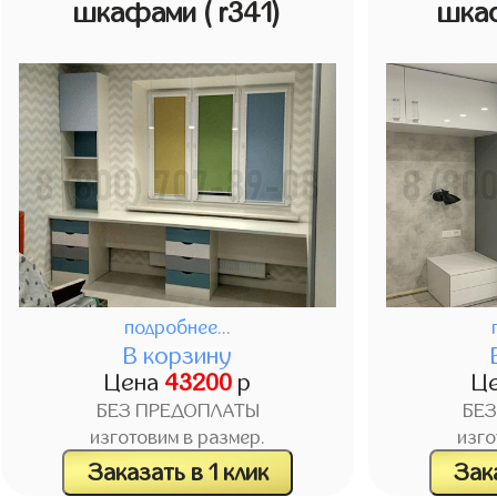
шкафами
( r341)
шка
подробнее...
В корзину
Цена
43200
р
Ц
БЕЗ ПРЕДОПЛАТЫ
БЕ
изготовим в размер.
изго
Заказать в 1 клик
Зака