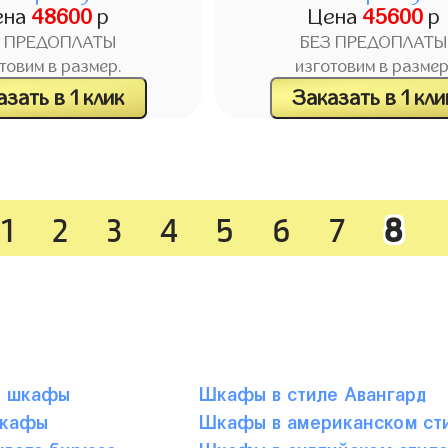
ена
48600
р
Цена
45600
р
З ПРЕДОПЛАТЫ
БЕЗ ПРЕДОПЛАТЫ
товим в размер.
изготовим в размер
зать в 1 клик
Заказать в 1 кли
1
2
3
4
5
6
7
8
е шкафы
Шкафы в стиле Авангард
шкафы
Шкафы в американском ст
вета бирюза
Шкафы в английском стил