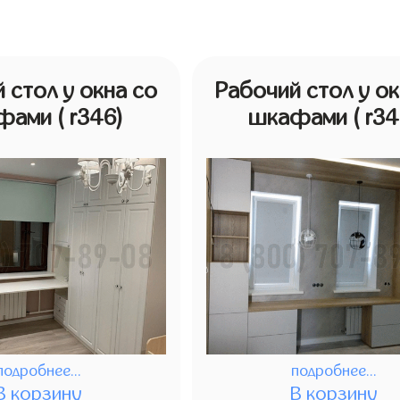
 стол у окна со
Рабочий стол у ок
фами
( r346)
шкафами
( r3
подробнее...
подробнее...
В корзину
В корзину