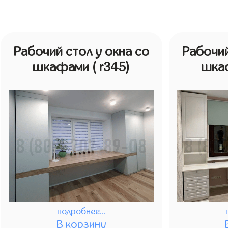
Рабочий стол у окна со
Рабочий
шкафами
( r345)
шка
подробнее...
В корзину