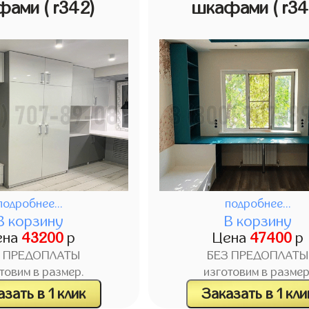
фами
( r342)
шкафами
( r3
подробнее...
подробнее...
В корзину
В корзину
ена
43200
р
Цена
47400
р
З ПРЕДОПЛАТЫ
БЕЗ ПРЕДОПЛАТЫ
товим в размер.
изготовим в размер
зать в 1 клик
Заказать в 1 кли