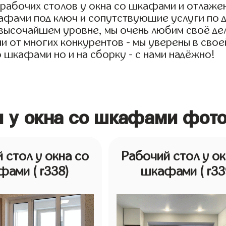
я рабочих столов у окна со шкафами и отлаже
афами под ключ и сопутствующие услуги по д
 высочайшем уровне, мы очень любим своё де
чии от многих конкурентов - мы уверены в св
о шкафами но и на сборку - с нами надёжно!
ы у окна со шкафами фот
 стол у окна со
Рабочий стол у ок
фами
( r338)
шкафами
( r33