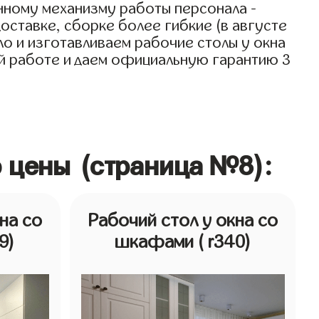
нному механизму работы персонала -
оставке, сборке более гибкие (в августе
ло и изготавливаем рабочие столы у окна
оей работе и даем официальную гарантию 3
о цены (страница №8):
на со
Рабочий стол у окна со
9)
шкафами
( r340)