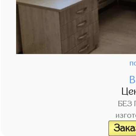
п
В
Це
БЕЗ
изгот
Зака