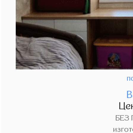
п
В
Це
БЕЗ
изгот