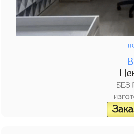
п
В
Це
БЕЗ
изгот
Зака