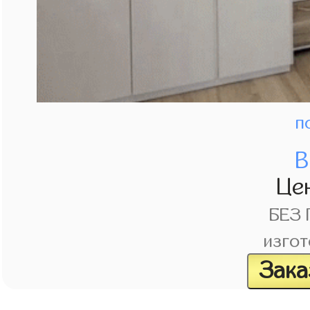
п
В
Це
БЕЗ
изгот
Зака