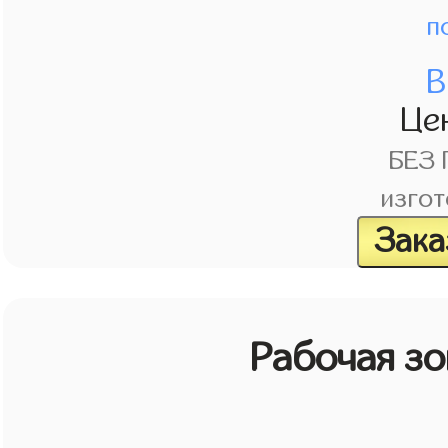
п
В
Це
БЕЗ
изгот
Зака
Рабочая зо