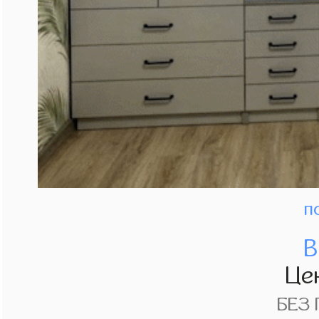
п
В
Це
БЕЗ