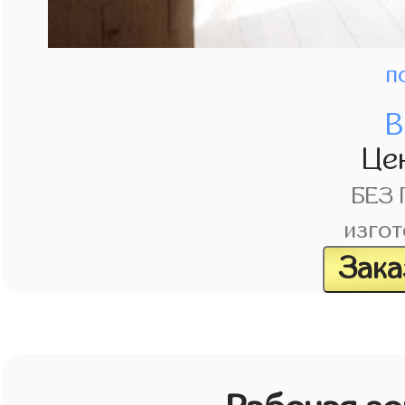
п
В
Це
БЕЗ
изгот
Зака