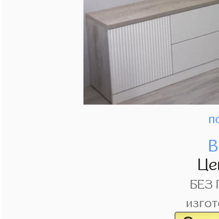
п
В
Це
БЕЗ
изгот