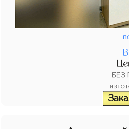
п
В
Це
БЕЗ
изгот
Зака