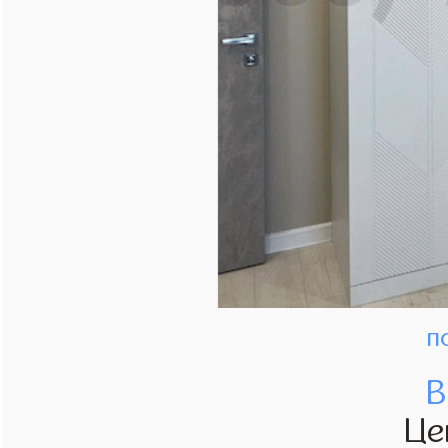
п
В
Це