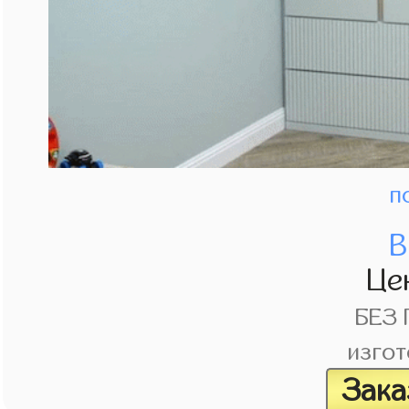
п
В
Це
БЕЗ
изгот
Зака