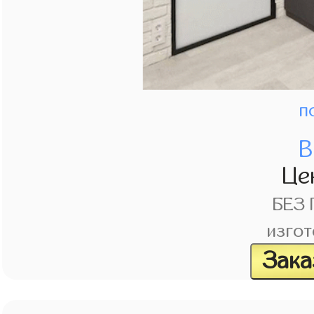
п
В
Це
БЕЗ
изгот
Зака