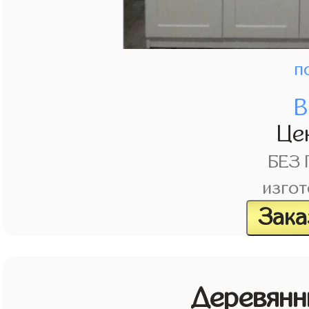
п
В
Це
БЕЗ
изгот
Зака
Деревянн