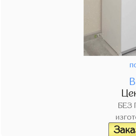
п
В
Це
БЕЗ
изгот
Зака