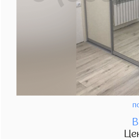
п
В
Це