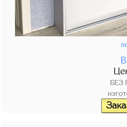
п
В
Це
БЕЗ
изгот
Зака