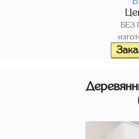
В
Це
БЕЗ
изгот
Зака
Деревянн