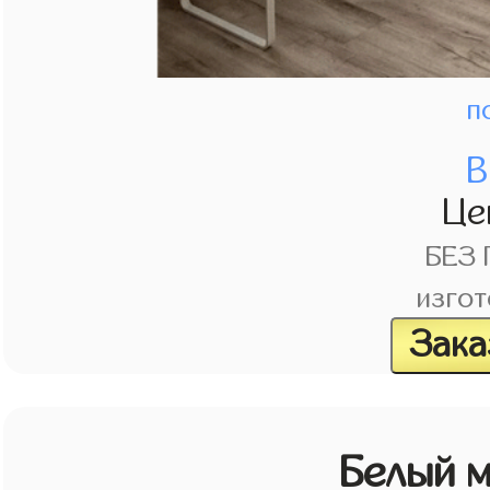
п
В
Це
БЕЗ
изгот
Зака
Белый 