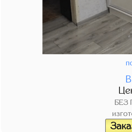
п
В
Це
БЕЗ
изгот
Зака