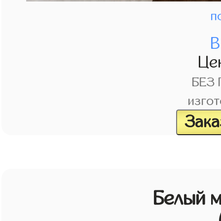
п
В
Це
БЕЗ
изгот
Зака
Белый 