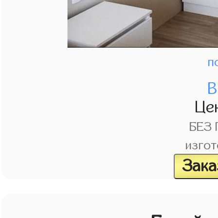
п
В
Це
БЕЗ
изгот
Зака