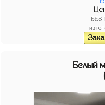
В
Це
БЕЗ
изгот
Зака
Белый 