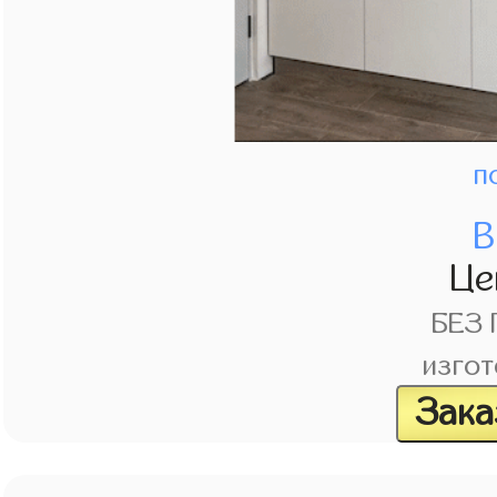
п
В
Це
БЕЗ
изгот
Зака