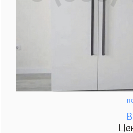
п
В
Це