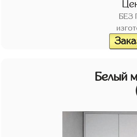
Це
БЕЗ
изгот
Зака
Белый 