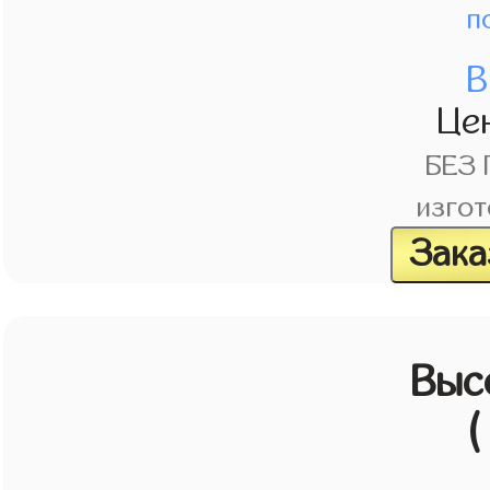
п
В
Це
БЕЗ
изгот
Зака
Выс
(