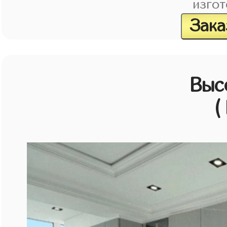
изгот
Зака
Выс
(