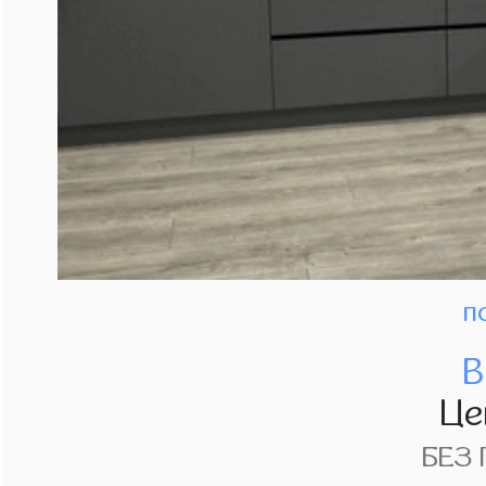
п
В
Це
БЕЗ