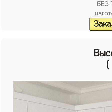
БЕЗ
изгот
Зака
Выс
(