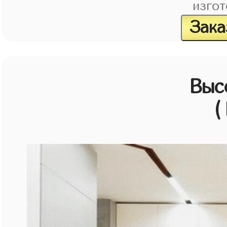
изгот
Зака
Выс
(