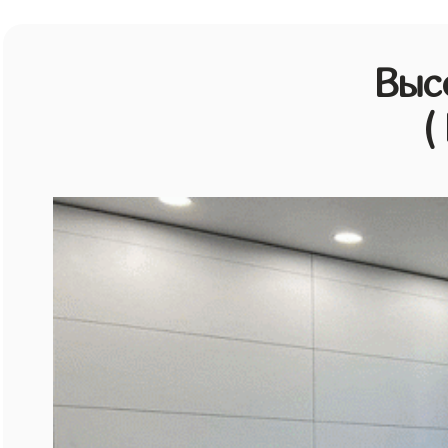
Выс
(