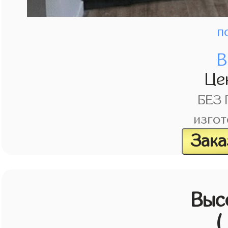
п
В
Це
БЕЗ
изгот
Зака
Выс
(