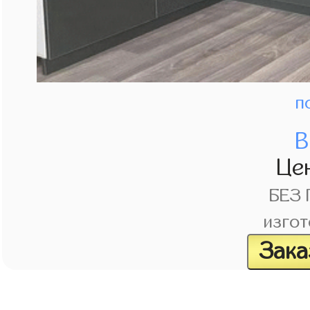
п
В
Це
БЕЗ
изгот
Зака