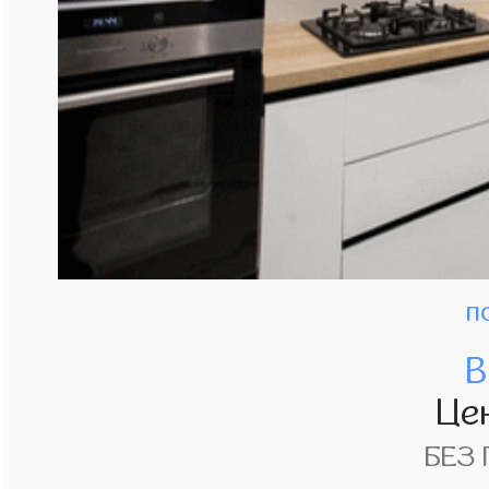
п
В
Це
БЕЗ