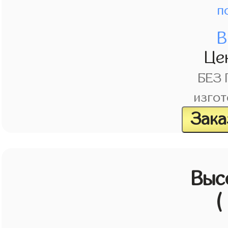
п
В
Це
БЕЗ
изгот
Зака
Выс
(