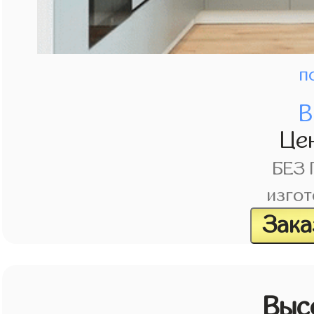
п
В
Це
БЕЗ
изгот
Зака
Выс