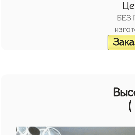
Це
БЕЗ
изгот
Зака
Выс
(