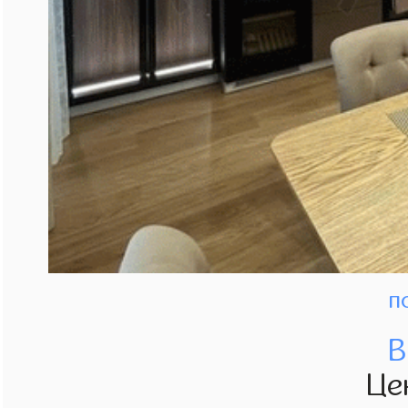
п
В
Це