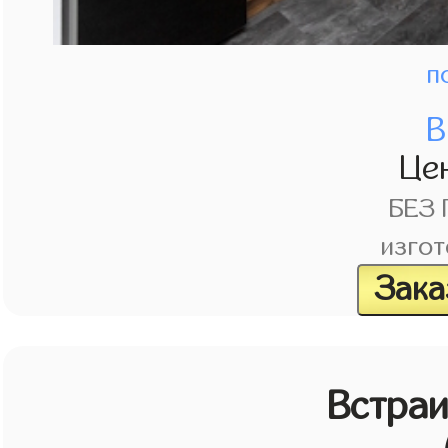
п
В
Це
БЕЗ
изгот
Зака
Встраи