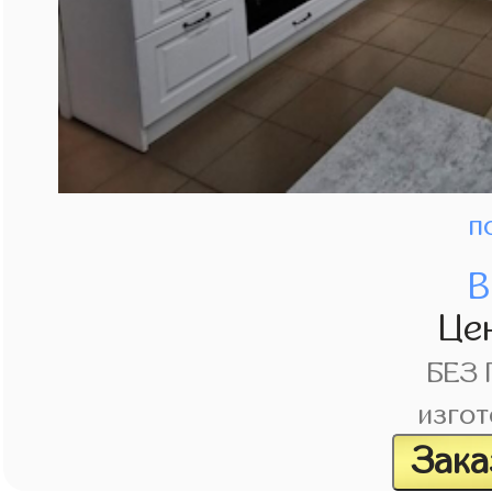
п
В
Це
БЕЗ
изгот
Зака