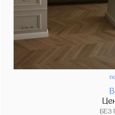
п
В
Це
БЕЗ