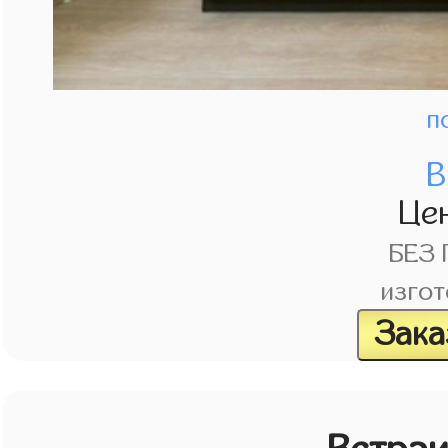
п
В
Це
БЕЗ
изгот
Зака