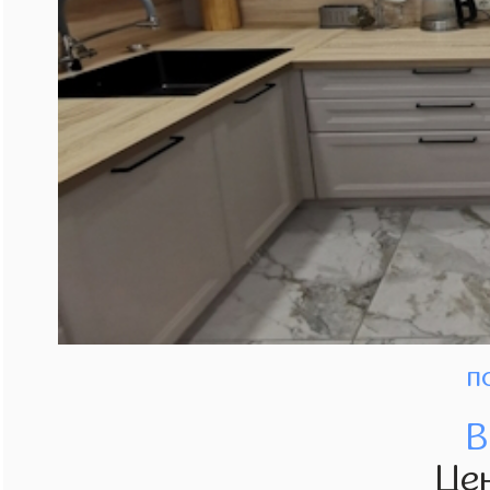
п
В
Це