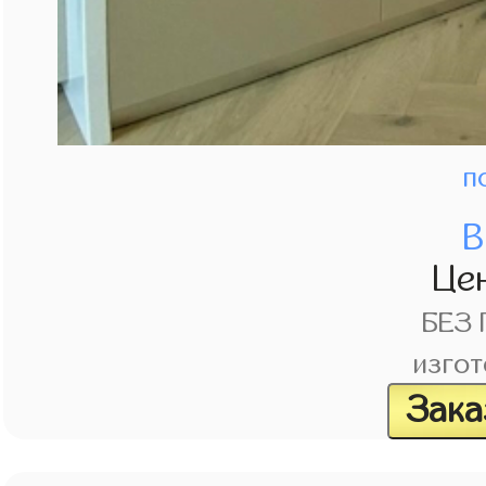
п
В
Це
БЕЗ
изгот
Зака