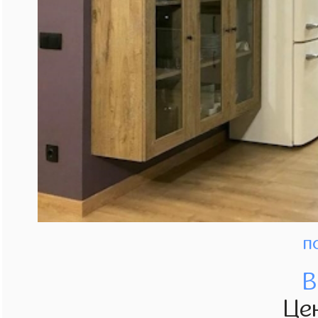
п
В
Це