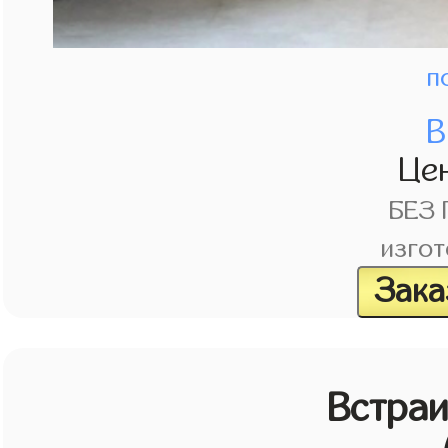
п
В
Це
БЕЗ
изгот
Зака
Встраи