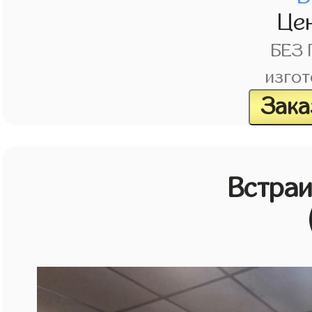
Це
БЕЗ
изгот
Зака
Встраи