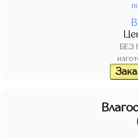
п
В
Це
БЕЗ
изгот
Зака
Влагос