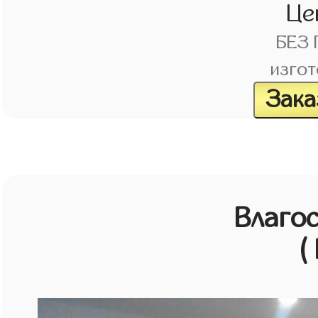
Це
БЕЗ
изгот
Зака
Влагос
(