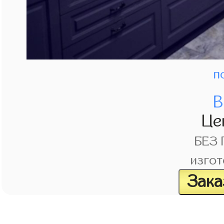
п
В
Це
БЕЗ
изгот
Зака