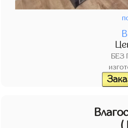
п
В
Це
БЕЗ
изгот
Зака
Влагос
(