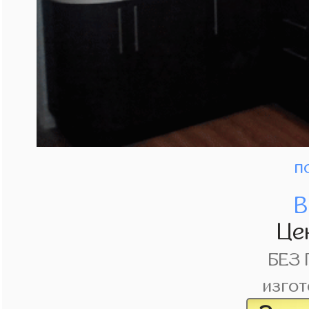
п
В
Це
БЕЗ
изгот