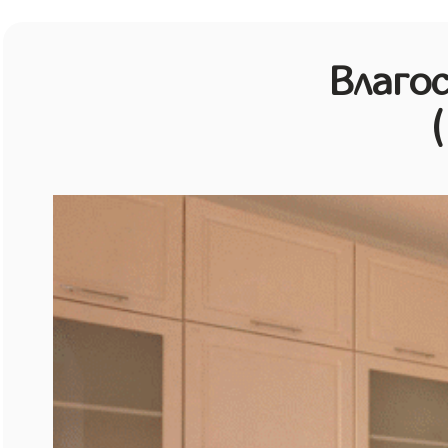
Влагос
(