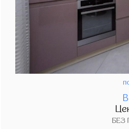
п
В
Це
БЕЗ