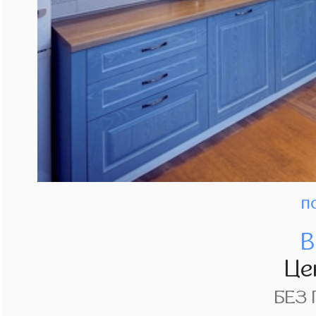
п
В
Це
БЕЗ