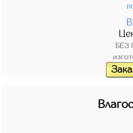
п
В
Це
БЕЗ
изгот
Зака
Влагос