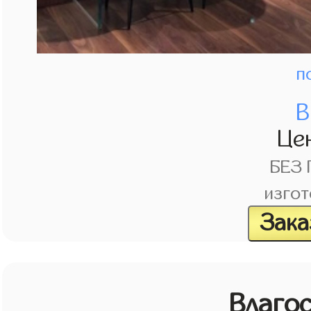
п
В
Це
БЕЗ
изгот
Зака
Влагос