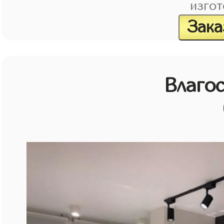
изгот
Зака
Влагос