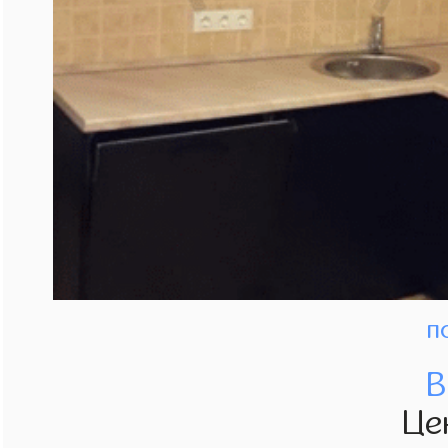
п
В
Це