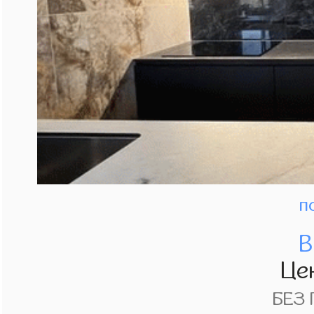
п
В
Це
БЕЗ