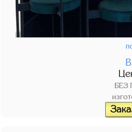
п
В
Це
БЕЗ
изгот
Зака