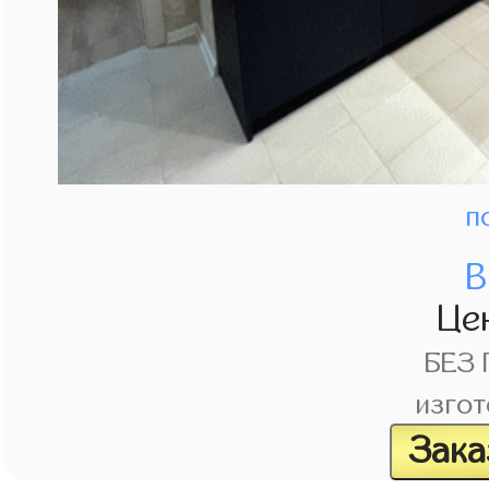
п
В
Це
БЕЗ
изгот
Зака