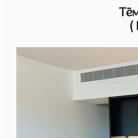
Тём
(