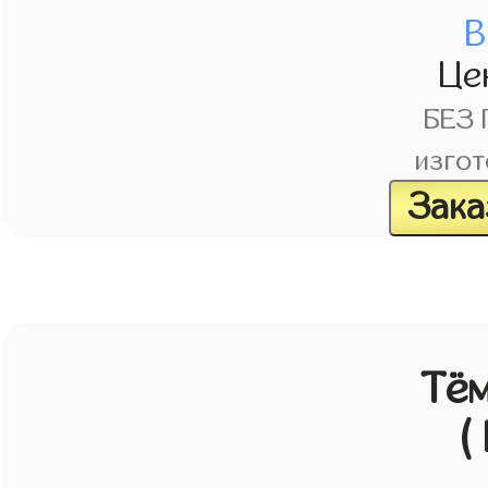
В
Це
БЕЗ
изгот
Зака
Тём
(