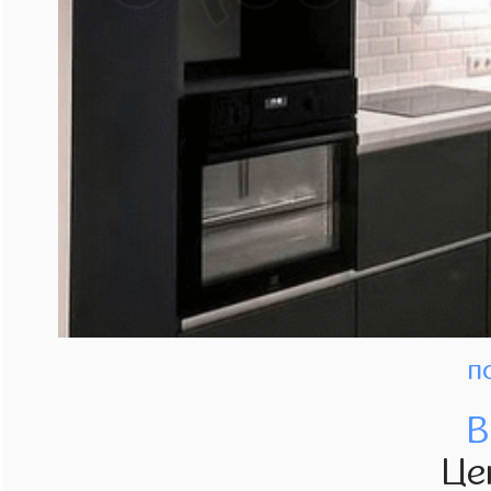
п
В
Це