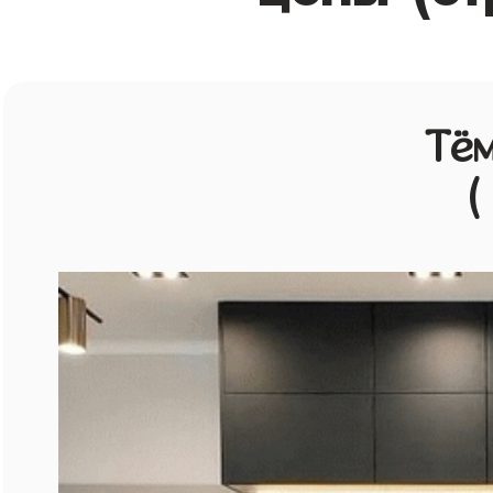
Тём
(