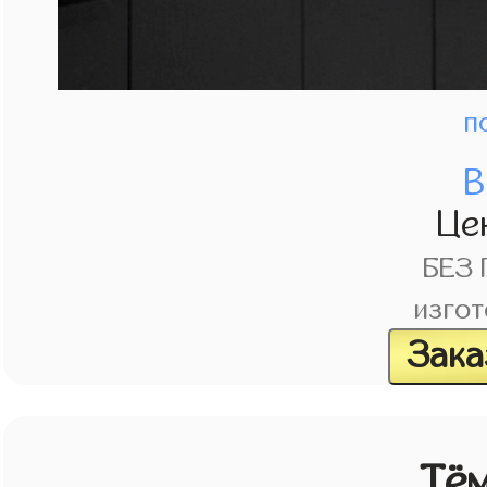
п
В
Це
БЕЗ
изгот
Зака
Тём