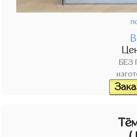
п
В
Це
БЕЗ
изгот
Зака
Тём
(