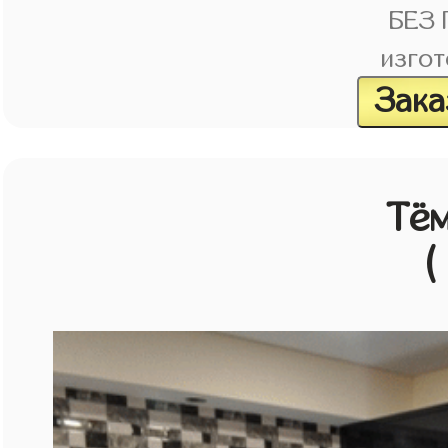
БЕЗ
изгот
Зака
Тём
(