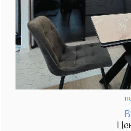
п
В
Це