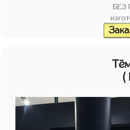
БЕЗ
изгот
Зака
Тём
(