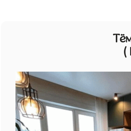
Тём
(