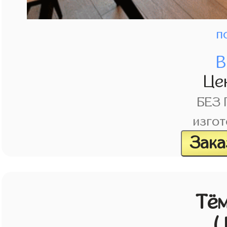
п
В
Це
БЕЗ
изгот
Зака
Тём
(