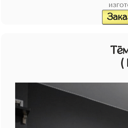
изгот
Зака
Тём
(