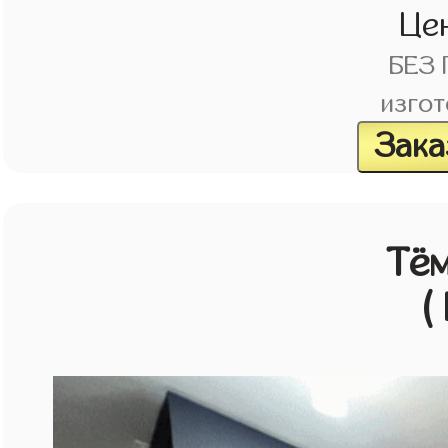
Це
БЕЗ
изгот
Зака
Тём
(