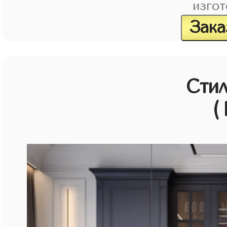
изгот
Зака
Стил
(