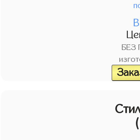
п
В
Це
БЕЗ
изгот
Зака
Стил