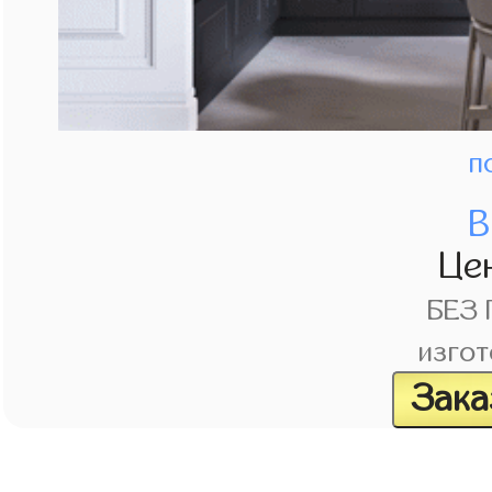
п
В
Це
БЕЗ
изгот
Зака