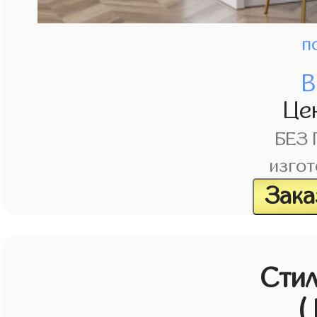
п
В
Це
БЕЗ
изгот
Зака
Стил
(