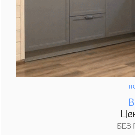
п
В
Це
БЕЗ