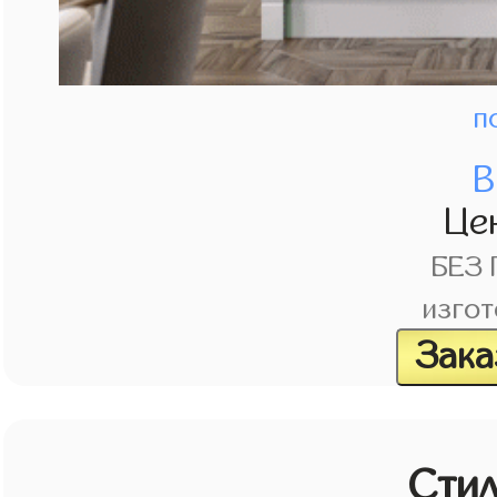
п
В
Це
БЕЗ
изгот
Зака
Стил