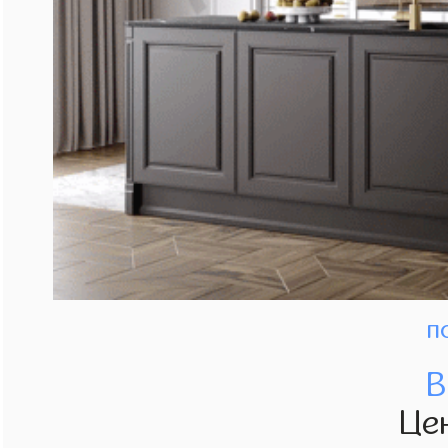
п
В
Це