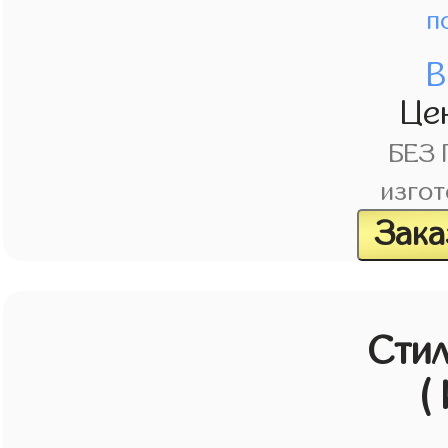
п
В
Це
БЕЗ
изгот
Зака
Стил
(