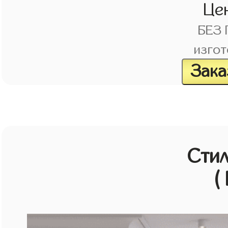
Це
БЕЗ
изгот
Зака
Стил
(