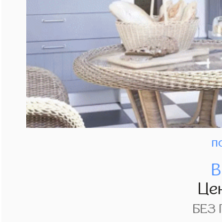
п
В
Це
БЕЗ