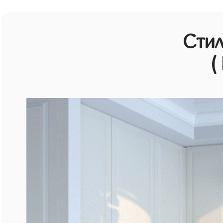
Стил
(