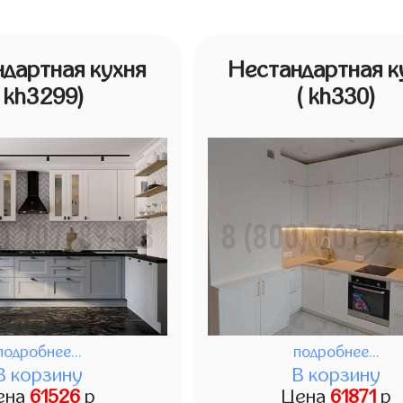
дартная кухня
Нестандартная к
( kh3299)
( kh330)
подробнее...
подробнее...
В корзину
В корзину
ена
61526
р
Цена
61871
р