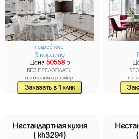
подробнее...
В корзину
Цена
50558
р
Ц
БЕЗ ПРЕДОПЛАТЫ
БЕ
изготовим в размер.
изго
Заказать в 1 клик
Зака
Нестандартная кухня
Нестан
( kh3294)