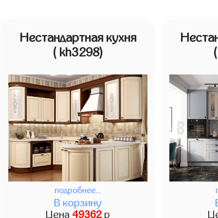
Нестандартная кухня
Нестан
( kh3298)
подробнее...
В корзину
Цена
49362
р
Ц