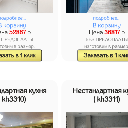
подробнее...
подробнее...
В корзину
В корзину
ена
52867
р
Цена
36817
р
З ПРЕДОПЛАТЫ
БЕЗ ПРЕДОПЛАТЫ
товим в размер.
изготовим в размер
зать в 1 клик
Заказать в 1 кли
дартная кухня
Нестандартная к
( kh3310)
( kh3311)