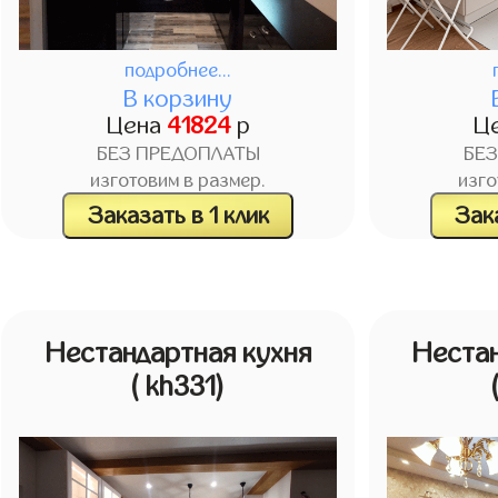
подробнее...
В корзину
Цена
41824
р
Ц
БЕЗ ПРЕДОПЛАТЫ
БЕ
изготовим в размер.
изго
Заказать в 1 клик
Зака
Нестандартная кухня
Нестан
( kh331)