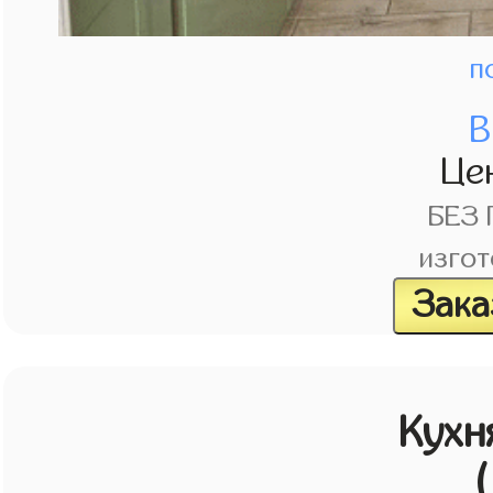
п
В
Це
БЕЗ
изгот
Зака
Кухн
(