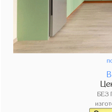
п
В
Це
БЕЗ
изгот