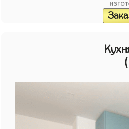
изгот
Зака
Кухн
(