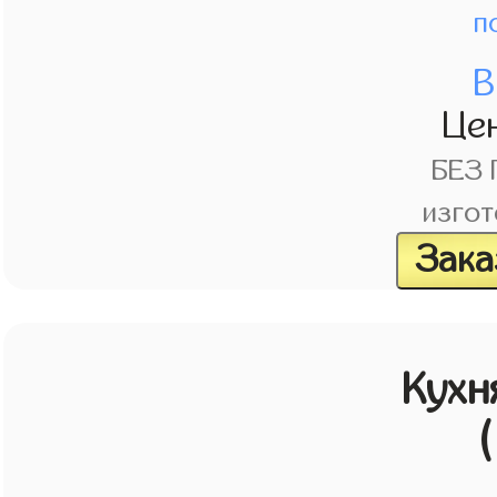
п
В
Це
БЕЗ
изгот
Зака
Кухн
(