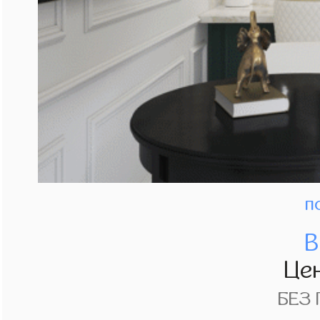
п
В
Це
БЕЗ