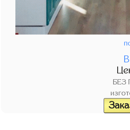
п
В
Це
БЕЗ
изгот
Зака