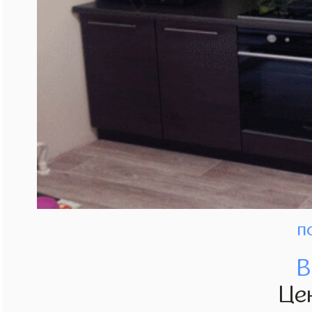
п
В
Це