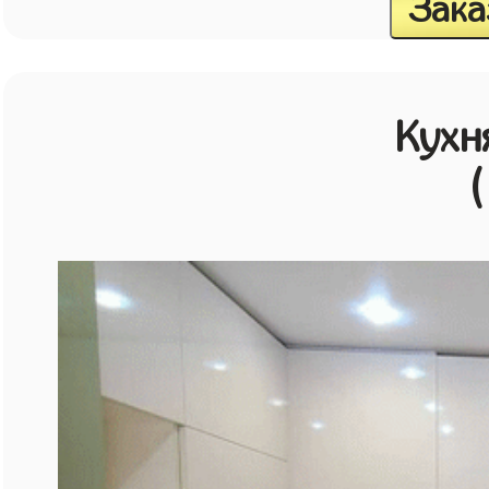
Зака
Кухн
(