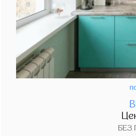
п
В
Це
БЕЗ