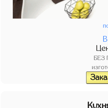
п
В
Це
БЕЗ
изгот
Зака
Кухн