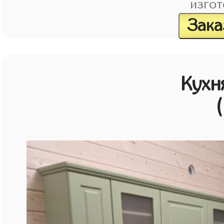
изгот
Зака
Кухн