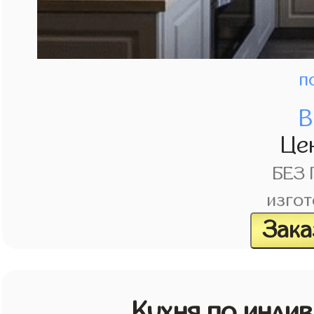
п
В
Це
БЕЗ
изгот
Зака
Кухня по инди