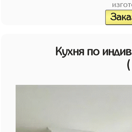
изгот
Зака
Кухня по инди
(