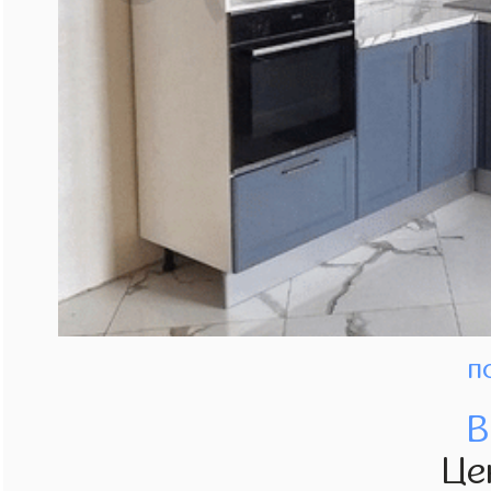
п
В
Це