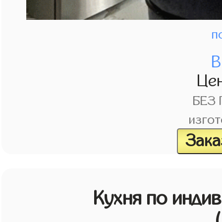
п
В
Це
БЕЗ
изгот
Зака
Кухня по инди