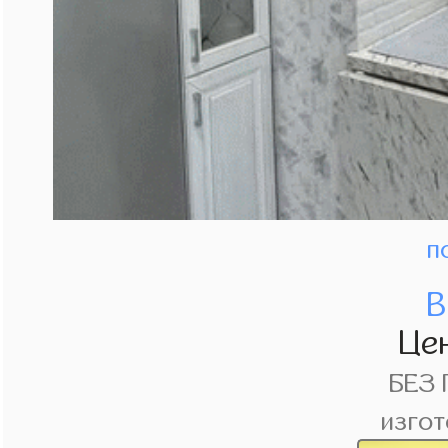
п
В
Це
БЕЗ
изгот