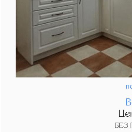
п
В
Це
БЕЗ