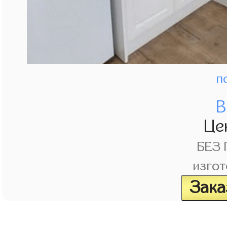
п
В
Це
БЕЗ
изгот
Зака