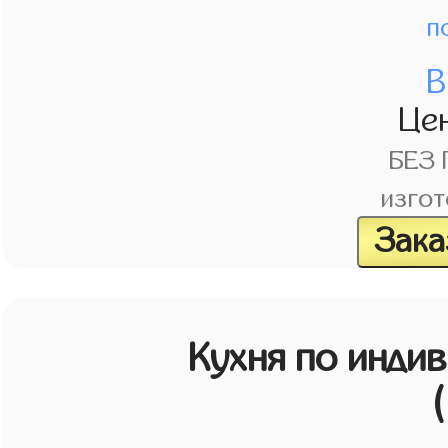
п
В
Це
БЕЗ
изгот
Зака
Кухня по инди