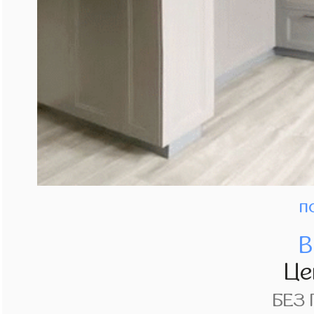
п
В
Це
БЕЗ