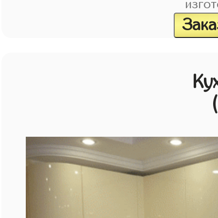
изгот
Зака
Ку