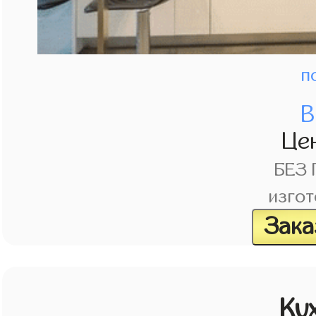
п
В
Це
БЕЗ
изгот
Зака
Ку