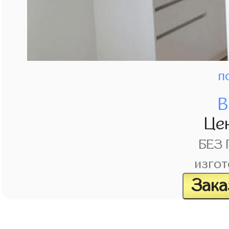
п
В
Це
БЕЗ
изгот
Зака