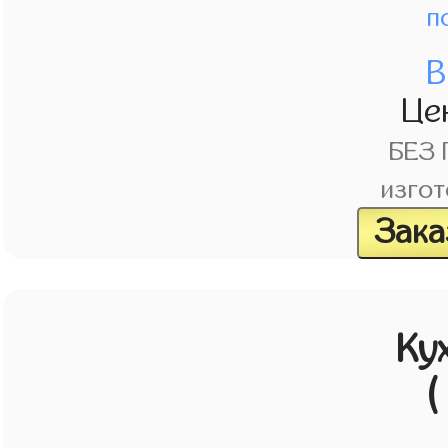
п
В
Це
БЕЗ
изгот
Зака
Ку
(