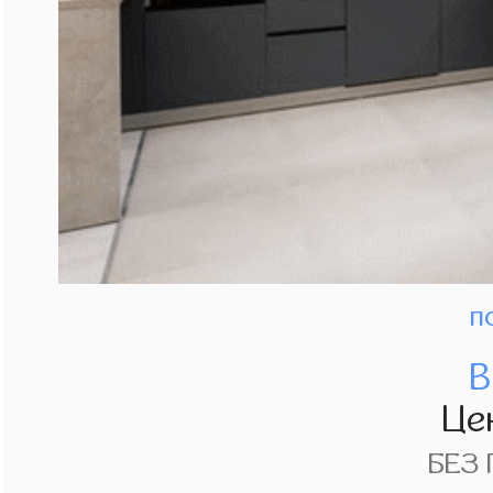
п
В
Це
БЕЗ