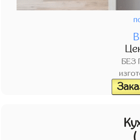
п
В
Це
БЕЗ
изгот
Зака
Ку
(