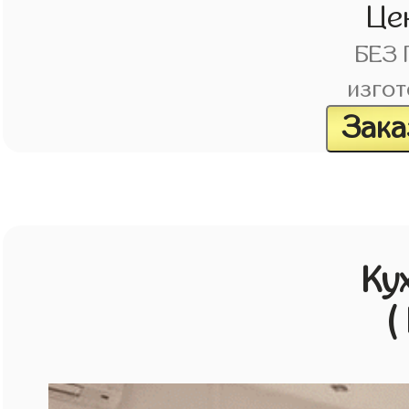
Це
БЕЗ
изгот
Зака
Ку
(