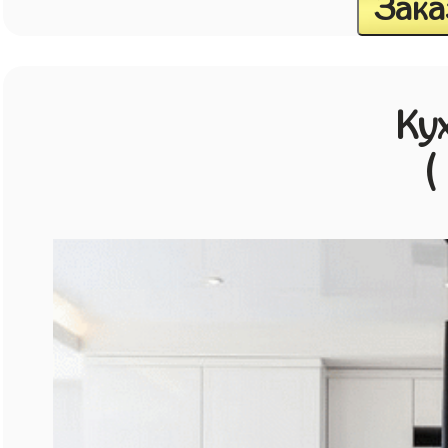
Зака
Ку
(