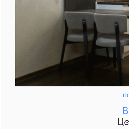
п
В
Ц