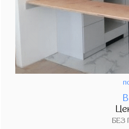
п
В
Це
БЕЗ