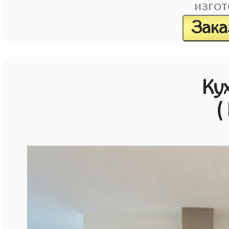
изгот
Зака
Ку
(