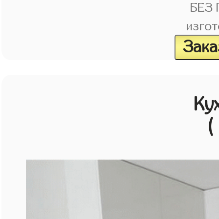
БЕЗ
изгот
Зака
Ку
(