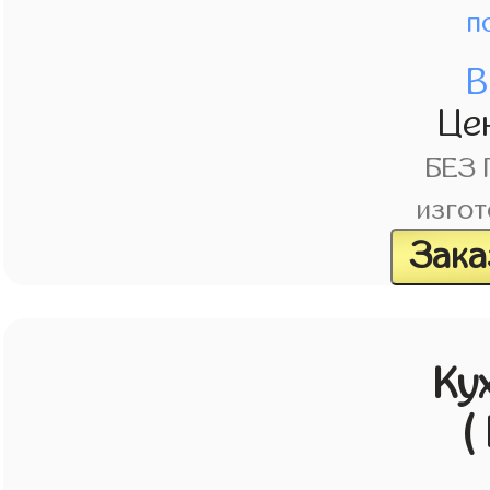
п
В
Це
БЕЗ
изгот
Зака
Ку
(