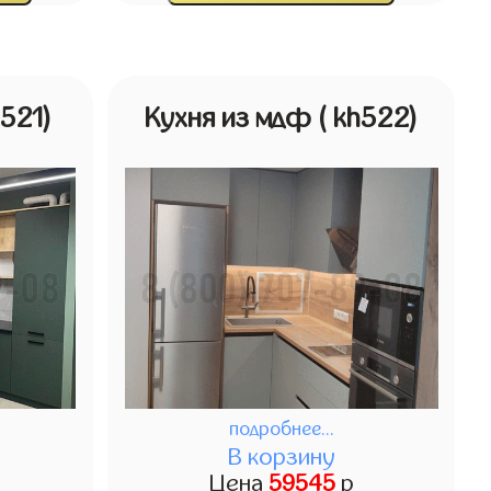
h521)
Кухня из мдф
( kh522)
подробнее...
В корзину
Цена
59545
р