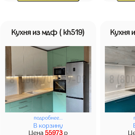
Кухня из мдф
( kh519)
Кухня 
подробнее...
В корзину
Цена
55973
р
Ц