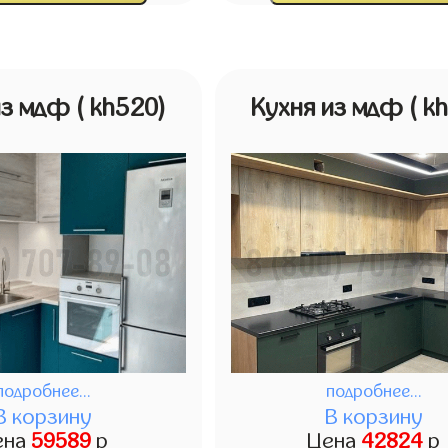
из мдф
( kh520)
Кухня из мдф
( k
подробнее...
подробнее...
В корзину
В корзину
ена
59589
р
Цена
42824
р