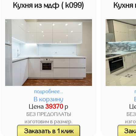
Кухня из мдф
( k099)
Кухня
подробнее...
В корзину
Цена
39370
р
Ц
БЕЗ ПРЕДОПЛАТЫ
БЕ
изготовим в размер.
изго
Заказать в 1 клик
Зака