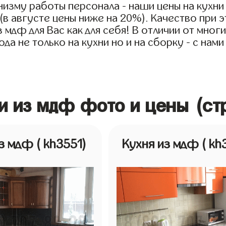
низму работы персонала - наши цены на кухн
 (в августе цены ниже на 20%). Качество при
 мдф для Вас как для себя! В отличии от мног
а не только на кухни но и на сборку - с нами
и из мдф фото и цены (ст
из мдф
( kh3551)
Кухня из мдф
( kh