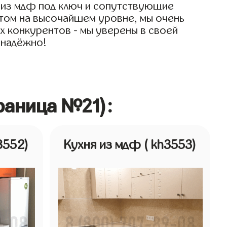
и из мдф под ключ и сопутствующие
 этом на высочайшем уровне, мы очень
их конкурентов - мы уверены в своей
 надёжно!
раница №21):
3552)
Кухня из мдф
( kh3553)