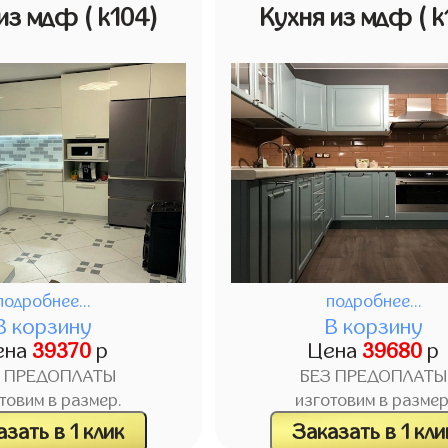
 из мдф
( k104)
Кухня из мдф
( k
подробнее...
подробнее...
В корзину
В корзину
ена
39370
р
Цена
39680
р
З ПРЕДОПЛАТЫ
БЕЗ ПРЕДОПЛАТЫ
товим в размер.
изготовим в размер
зать в 1 клик
Заказать в 1 кли