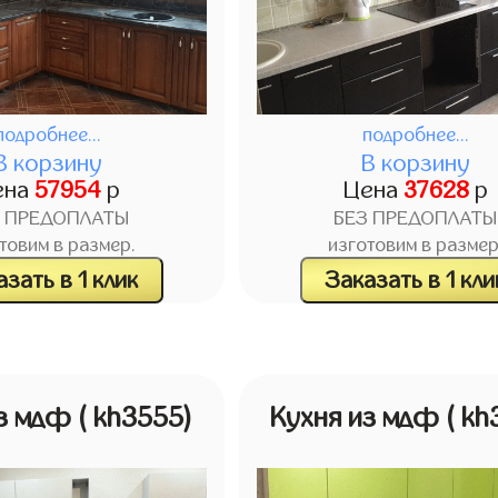
подробнее...
подробнее...
В корзину
В корзину
ена
57954
р
Цена
37628
р
З ПРЕДОПЛАТЫ
БЕЗ ПРЕДОПЛАТЫ
товим в размер.
изготовим в размер
зать в 1 клик
Заказать в 1 кли
из мдф
( kh3555)
Кухня из мдф
( kh