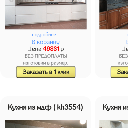
подробнее...
В корзину
Цена
49831
р
Ц
БЕЗ ПРЕДОПЛАТЫ
БЕ
изготовим в размер.
изго
Заказать в 1 клик
Зака
Кухня из мдф
( kh3554)
Кухня 