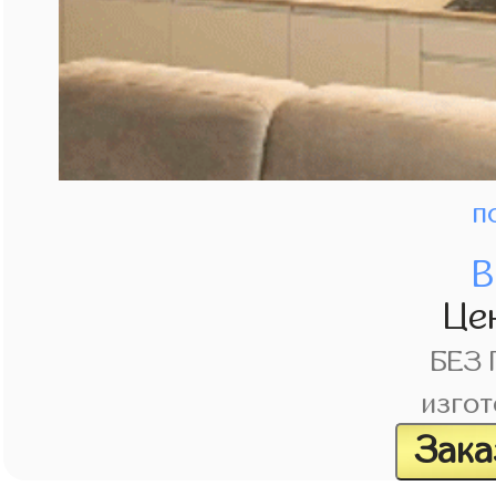
п
В
Це
БЕЗ
изгот
Зака