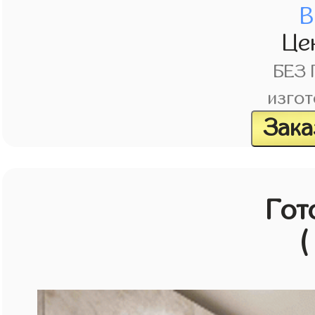
В
Це
БЕЗ
изгот
Зака
Гот
(