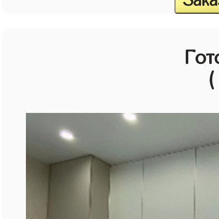
Зака
Гот
(