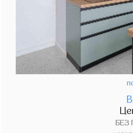
п
В
Це
БЕЗ