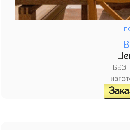
п
В
Це
БЕЗ
изгот
Зака