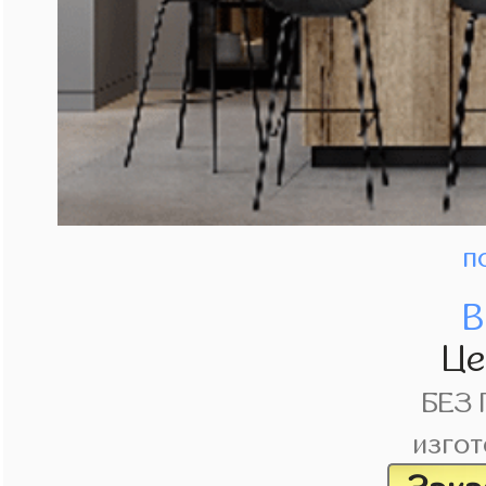
п
В
Ц
БЕЗ
изгот