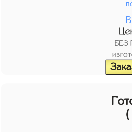
п
В
Це
БЕЗ
изгот
Зака
Гот
(