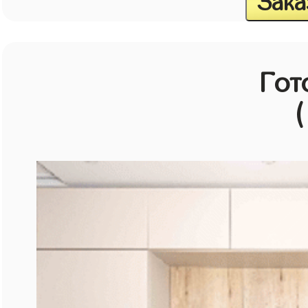
Зака
Гот
(