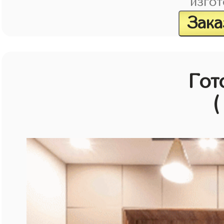
изгот
Зака
Гот
(