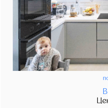
п
В
Це