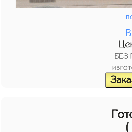
п
В
Це
БЕЗ
изгот
Зака
Гот
(