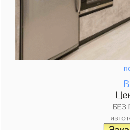
п
В
Це
БЕЗ
изгот