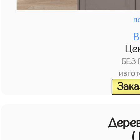
п
В
Це
БЕЗ
изгот
Зака
Дерев
(