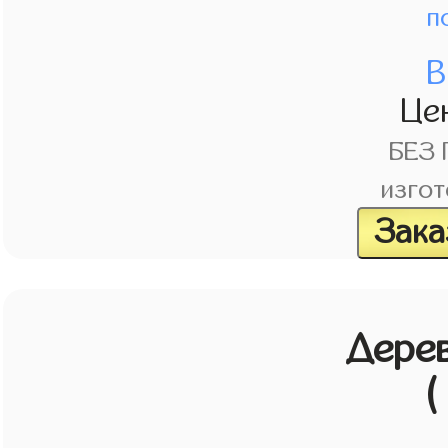
п
В
Це
БЕЗ
изгот
Зака
Дерев
(