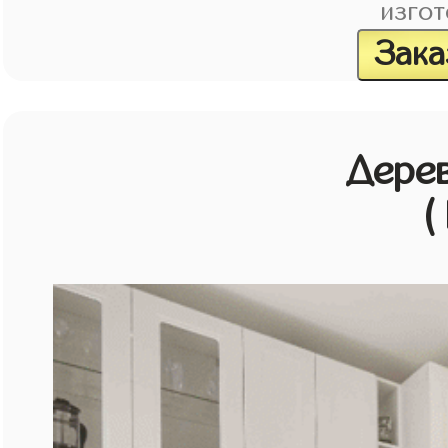
изгот
Зака
Дерев
(