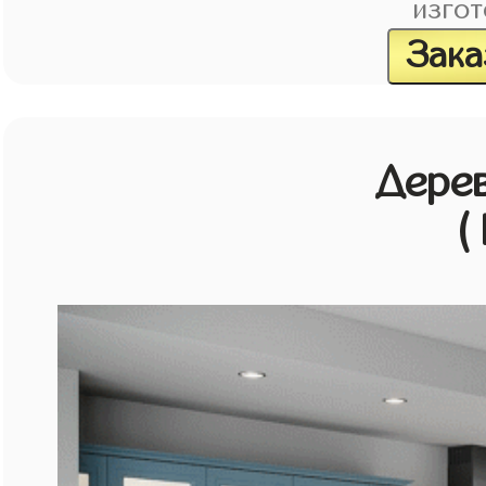
изгот
Зака
Дерев
(