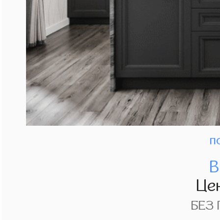
п
В
Це
БЕЗ