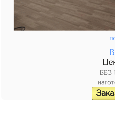
п
В
Це
БЕЗ
изгот
Зака