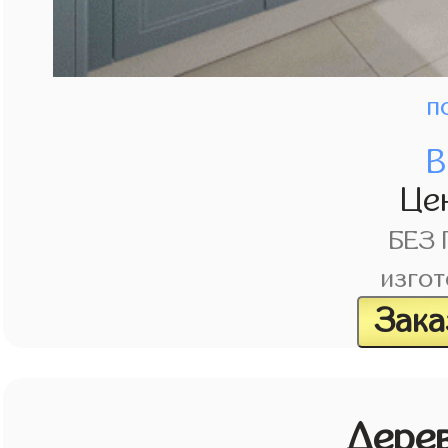
п
В
Це
БЕЗ
изгот
Зака
Дерев