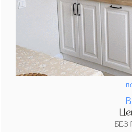
п
В
Це
БЕЗ