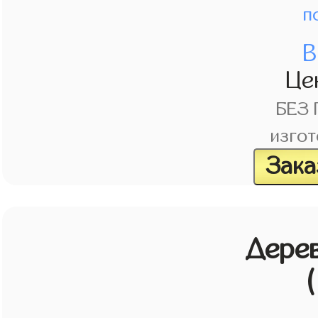
п
В
Це
БЕЗ
изгот
Зака
Дерев
(