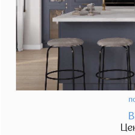
п
В
Це